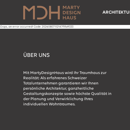
ARCHITEKTU
Referenzen
Oops, an error occurred! Code: 20260807112147f1fa9333
Besichtigun
ÜBER UNS
Mit MartyDesignHaus wird Ihr Traumhaus zur
Realität: Als erfahrenes Schweizer
Totalunternehmen garantieren wir Ihnen
persönliche Architektur, ganzheitliche
Gestaltungskonzepte sowie höchste Qualität in
der Planung und Verwirklichung Ihres
individuellen Wohntraumes.