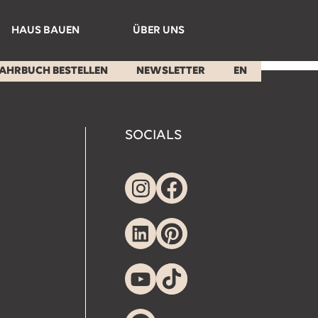
HAUS BAUEN
ÜBER UNS
Prozess
Team
AHRBUCH BESTELLEN
NEWSLETTER
EN
Bauleitung
Karriere
Bauland
Kontakt Wil
SOCIALS
NeubauPod
Kontakt Zürich