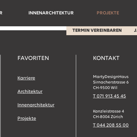
R
INNENARCHITEKTUR
PROJEKTE
Referenzen
TERMIN VEREINBAREN
J
gen
FAVORITEN
KONTAKT
MartyDesignHaus
Karriere
Sirnacherstrasse 6
CH-9500 Wil
Architektur
T 071 913 45 45
Innenarchitektur
Kanzleistrasse 4
CH-8004 Zürich
Projekte
T 044 208 55 00