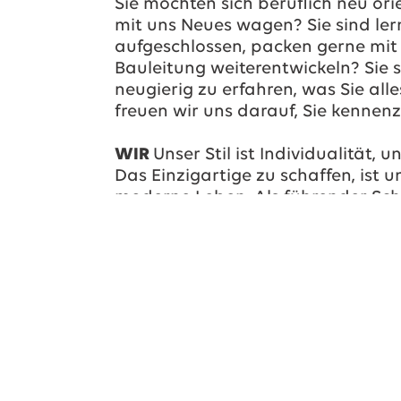
Sie möchten sich beruflich neu o
mit uns Neues wagen? Sie sind ler
aufgeschlossen, packen gerne mit
Bauleitung weiterentwickeln? Sie s
neugierig zu erfahren, was Sie al
freuen wir uns darauf, Sie kennenz
WIR
Unser Stil ist Individualität, 
Das Einzigartige zu schaffen, ist 
moderne Leben. Als führender Schw
Planung und Realisation von mas
Wohnhäusern in Massivbauweise g
Kunden ein lückenloses Dienstlei
qualitativ hochwertigste Produkt
GEMEINSAM
Wir entwickeln uns ko
verfolgen spannende Ziele. Wir kre
indem wir Unikate schaffen, die 
Visionen unserer Kunden inspiriert 