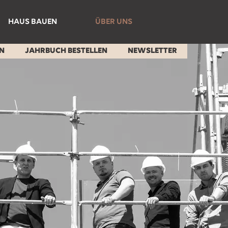
HAUS BAUEN
ÜBER UNS
Prozess
Team
EN
JAHRBUCH BESTELLEN
NEWSLETTER
Bauleitung
Karriere
Bauland
Kontakt Wil
NeubauPod
Kontakt Zürich