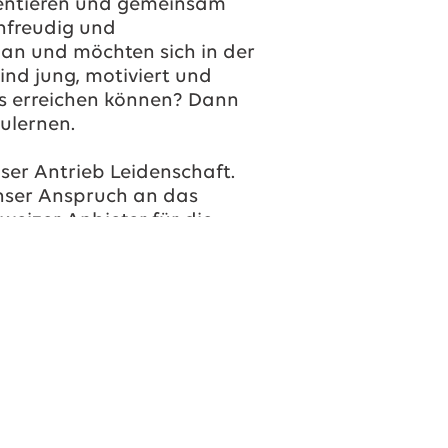
rientieren und gemeinsam
nfreudig und
 an und möchten sich in der
ind jung, motiviert und
les erreichen können? Dann
ulernen.
unser Antrieb Leidenschaft.
unser Anspruch an das
eizer Anbieter für die
sgeschneiderten
arantieren wir unseren
stungsangebot und das
 auf dem Markt.
ntinuierlich weiter und
ieren Unvergleichliches,
von den Wünschen und
sind. Das ist Ihre Chance,